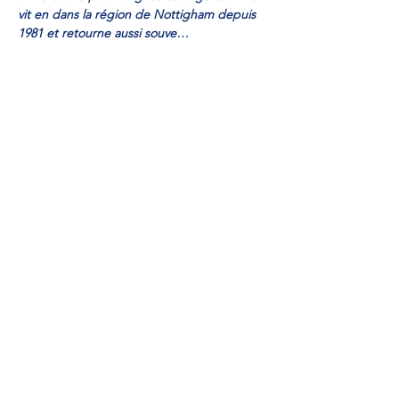
vit en dans la région de Nottigham depuis 
1981 et retourne aussi souve…
Read More >
Share This Event
Veuillez payer ici
Formulaire d'inscription