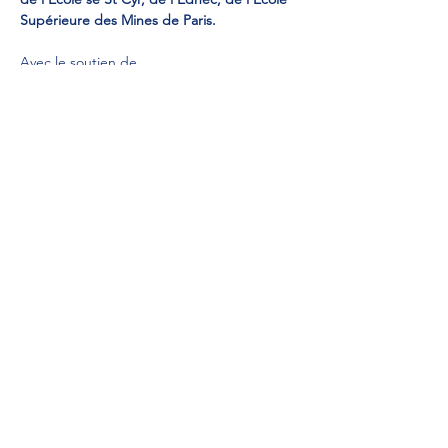
Supérieure des Mines de Paris. 
Avec le soutien de…
Read More >
Share This Event
Veuillez payer ici
Formulaire d'inscription