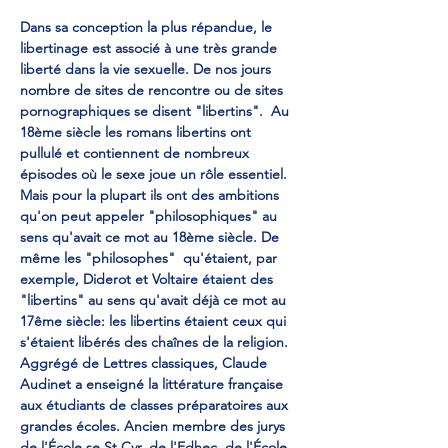
Dans sa conception la plus répandue, le 
libertinage est associé à une très grande 
liberté dans la vie sexuelle. De nos jours 
nombre de sites de rencontre ou de sites 
pornographiques se disent "libertins".  Au 
18ème siècle les romans libertins ont 
pullulé et contiennent de nombreux 
épisodes où le sexe joue un rôle essentiel. 
Mais pour la plupart ils ont des ambitions 
qu'on peut appeler "philosophiques" au 
sens qu'avait ce mot au 18ème siècle. De 
même les "philosophes"  qu'étaient, par 
exemple, Diderot et Voltaire étaient des 
"libertins" au sens qu'avait déjà ce mot au 
17ême siècle: les libertins étaient ceux qui 
s'étaient libérés des chaînes de la religion.  
Aggrégé de Lettres classiques, Claude 
Audinet a enseigné la littérature française 
aux étudiants de classes préparatoires aux 
grandes écoles. Ancien membre des jurys 
de l'École se St Cyr, de l'Edhec, de l'École 